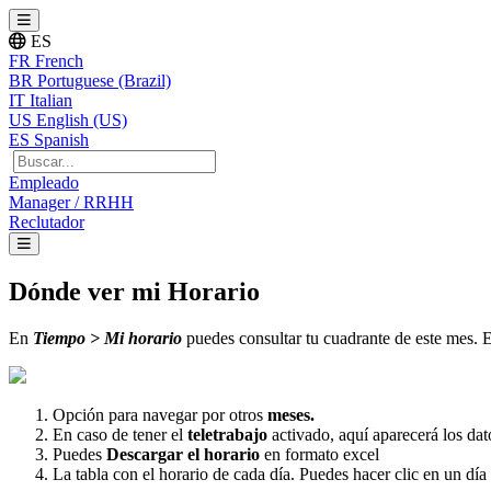
ES
FR
French
BR
Portuguese (Brazil)
IT
Italian
US
English (US)
ES
Spanish
Empleado
Manager / RRHH
Reclutador
Dónde ver mi Horario
En
Tiempo
>
Mi
horario
puedes
consultar
tu
cuadrante
de
este
mes
.
E
Opci
ó
n
para
navegar
por
otros
meses
.
En
caso
de
tener
el
teletrabajo
activado
,
aqu
í
aparecer
á
los
dat
Puedes
Descargar
el
horario
en
formato
excel
La
tabla
con
el
horario
de
cada
d
í
a
.
Puedes
hacer
clic
en
un
d
í
a